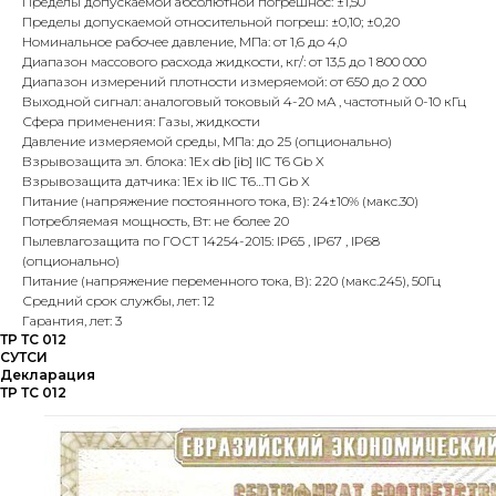
Пределы допускаемой абсолютной погрешнос: ±1,50
Пределы допускаемой относительной погреш: ±0,10; ±0,20
Номинальное рабочее давление, МПа: от 1,6 до 4,0
Диапазон массового расхода жидкости, кг/: от 13,5 до 1 800 000
Диапазон измерений плотности измеряемой: от 650 до 2 000
Выходной сигнал: аналоговый токовый 4-20 мA , частотный 0-10 кГц
Сфера применения: Газы, жидкости
Давление измеряемой среды, МПа: до 25 (опционально)
Взрывозащита эл. блока: 1Ex db [ib] IIC T6 Gb X
Взрывозащита датчика: 1Ex ib IIC T6…Т1 Gb X
Питание (напряжение постоянного тока, В): 24±10% (макс.30)
Потребляемая мощность, Вт: не более 20
Пылевлагозащита по ГОСТ 14254-2015: IP65 , IP67 , IP68
(опционально)
Питание (напряжение переменного тока, В): 220 (макс.245), 50Гц
Средний срок службы, лет: 12
Гарантия, лет: 3
ТР ТС 012
СУТСИ
Декларация
ТР ТС 012