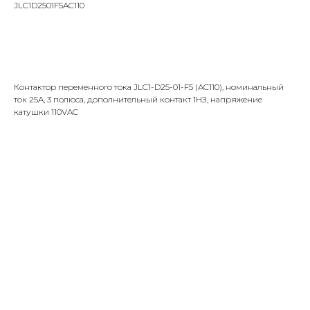
JLC1D2501F5AC110
Запросить цену
Контактор переменного тока JLC1-D25-01-F5 (AC110), номинальный
ток 25A, 3 полюса, дополнительный контакт 1НЗ, напряжение
катушки 110VAC